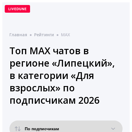
Перейти
к
содержимому
Главная
●
Рейтинги
●
MAX
Топ MAX чатов в
регионе «Липецкий»,
в категории «Для
взрослых» по
подписчикам 2026