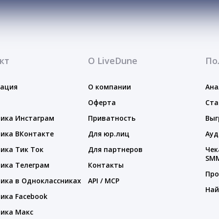
кт
О LiveDune
По
тация
О компании
Ана
Оферта
Ста
ика Инстаграм
Приватность
Выг
ика ВКонтакте
Для юр.лиц
Ауд
ика Тик Ток
Для партнеров
Чек
SM
ика Телеграм
Контакты
Про
ика в Одноклассниках
API / MCP
Най
ика Facebook
ика Макс