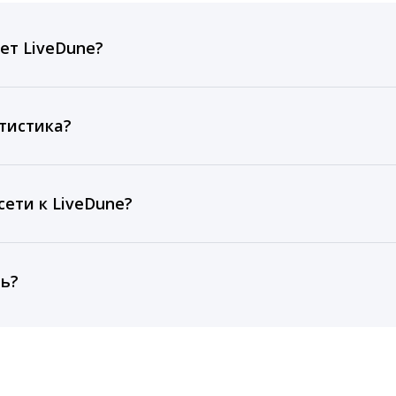
ет LiveDune?
ов, комментариев, кликов, репостов, охватов и динам
ие посты и присылаем автоматические отчеты с метрик
тистика?
рентным и своим аккаунтам за 1 год при использовании
тарифа Бизнес отображаются сведения за 3 года, а при
ети к LiveDune?
, работаем с соцсетями только через официальный API,
ть?
cebook, ВКонтакте, Telegram, Одноклассники, X, LinkedIn