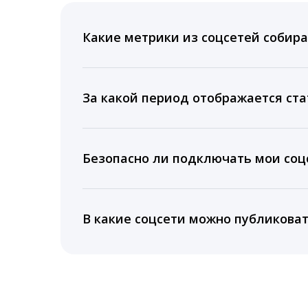
Какие метрики из соцсетей собира
Мы собираем данные по количеству лайк
время для публикации, показываем лучш
За какой период отображается ста
Вы можете изучить статистику по конку
подключении тарифа Блогер. При оплате 
Безопасно ли подключать мои соцс
5 лет.
Да, мы не запрашиваем логины и пароли
информацию третьим лицам.
В какие соцсети можно публикова
LiveDune публикует посты в Instagram, Fa