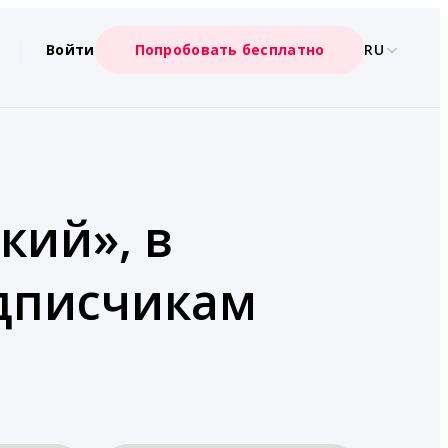
Войти
Попробовать бесплатно
RU
кий», в
одписчикам