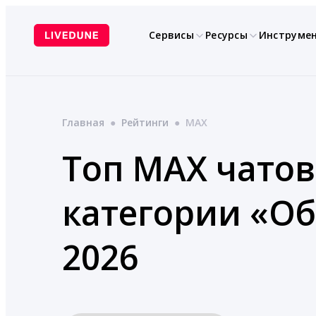
Перейти
к
Сервисы
Ресурсы
Инструме
содержимому
Главная
●
Рейтинги
●
MAX
Топ MAX чатов
категории «О
2026