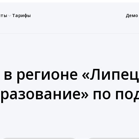
нты
Тарифы
Демо
 в регионе «Липец
бразование» по п