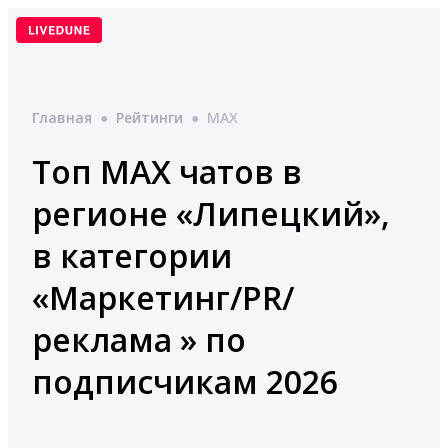
Перейти
к
содержимому
Главная
●
Рейтинги
●
MAX
Топ MAX чатов в
регионе «Липецкий»,
в категории
«Маркетинг/PR/
реклама » по
подписчикам 2026