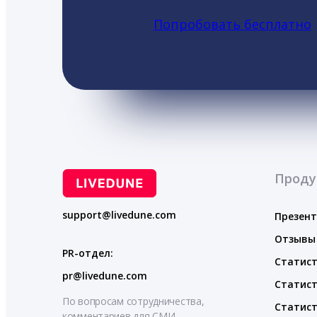
Попробовать бесплатно
Проду
support@livedune.com
Презен
Отзывы
PR-отдел:
Статист
pr@livedune.com
Статист
По вопросам сотрудничества,
Статист
комментариев для СМИ