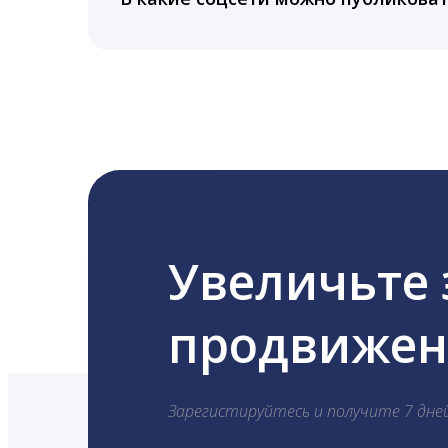
LiveDune публикует посты в Instagram, Fa
Увеличьте
продвижени
Зарегистируйтесь и получите 7 дне