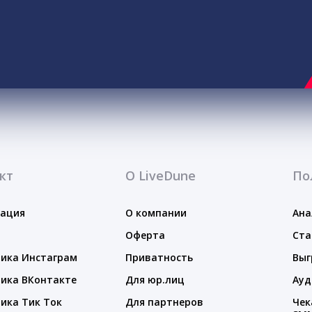
кт
О LiveDune
По
тация
О компании
Ана
Оферта
Ста
ика Инстаграм
Приватность
Выг
ика ВКонтакте
Для юр.лиц
Ауд
ика Тик Ток
Для партнеров
Чек