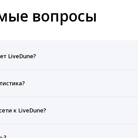
емые вопросы
ет LiveDune?
ов, комментариев, кликов, репостов, охватов и динам
ие посты и присылаем автоматические отчеты с метрик
тистика?
рентным и своим аккаунтам за 1 год при использовании
тарифа Бизнес отображаются сведения за 3 года, а при
ети к LiveDune?
, работаем с соцсетями только через официальный API,
ть?