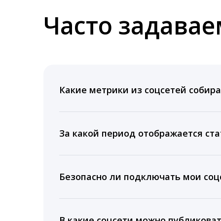
Часто задава
Какие метрики из соцсетей собира
Мы собираем данные по количеству лайк
время для публикации, показываем лучш
За какой период отображается ста
Вы можете изучить статистику по конку
подключении тарифа Блогер. При оплате 
Безопасно ли подключать мои соцс
5 лет.
Да, мы не запрашиваем логины и пароли
информацию третьим лицам.
В какие соцсети можно публикова