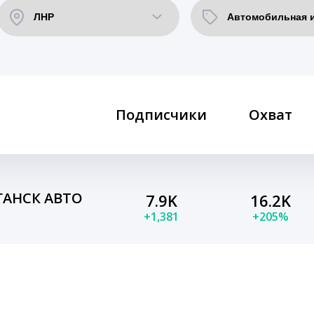
Подписчики
Охват
ГАНСК АВТО
7.9K
16.2K
+1,381
+205%