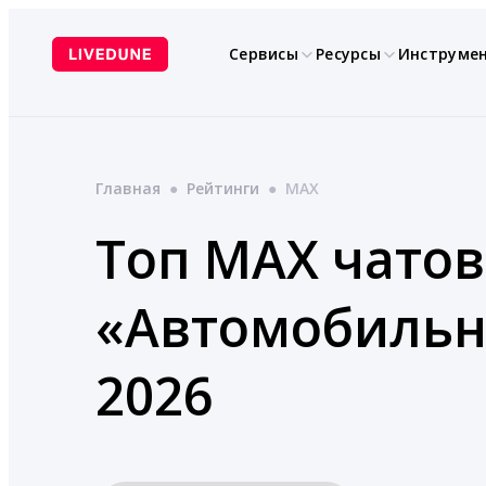
Перейти
к
Сервисы
Ресурсы
Инструме
содержимому
Главная
●
Рейтинги
●
MAX
Топ MAX чатов
«Автомобильн
2026