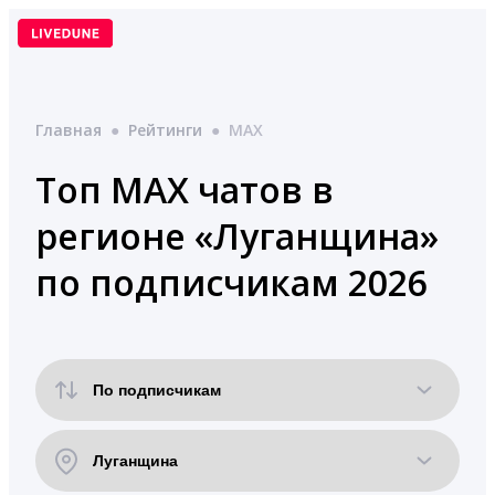
Перейти
к
содержимому
Главная
●
Рейтинги
●
MAX
Топ MAX чатов в
регионе «Луганщина»
по подписчикам 2026