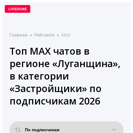
Перейти
к
содержимому
Главная
●
Рейтинги
●
MAX
Топ MAX чатов в
регионе «Луганщина»,
в категории
«Застройщики» по
подписчикам 2026