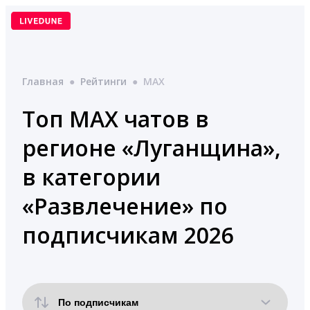
Перейти
к
содержимому
Главная
●
Рейтинги
●
MAX
Топ MAX чатов в
регионе «Луганщина»,
в категории
«Развлечение» по
подписчикам 2026