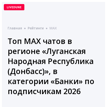
Перейти
к
содержимому
Главная
●
Рейтинги
●
MAX
Топ MAX чатов в
регионе «Луганская
Народная Республика
(Донбасс)», в
категории «Банки» по
подписчикам 2026