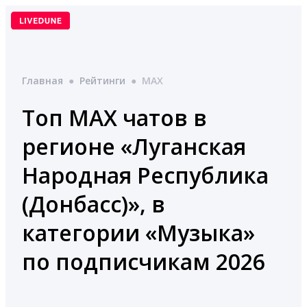
Перейти
к
содержимому
Главная
●
Рейтинги
●
MAX
Топ MAX чатов в
регионе «Луганская
Народная Республика
(Донбасс)», в
категории «Музыка»
по подписчикам 2026