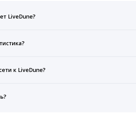
ет LiveDune?
ов, комментариев, кликов, репостов, охватов и динам
ие посты и присылаем автоматические отчеты с метрик
тистика?
рентным и своим аккаунтам за 1 год при использовании
тарифа Бизнес отображаются сведения за 3 года, а при
ети к LiveDune?
, работаем с соцсетями только через официальный API,
ть?
cebook, ВКонтакте, Telegram, Одноклассники, X, LinkedIn