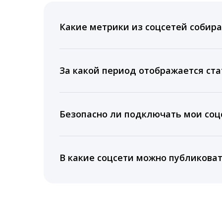
Какие метрики из соцсетей собира
Мы собираем данные по количеству лайк
время для публикации, показываем лучш
За какой период отображается ста
Вы можете изучить статистику по конку
подключении тарифа Блогер. При оплате 
Безопасно ли подключать мои соцс
5 лет.
Да, мы не запрашиваем логины и пароли
информацию третьим лицам.
В какие соцсети можно публикова
LiveDune публикует посты в Instagram, Fa