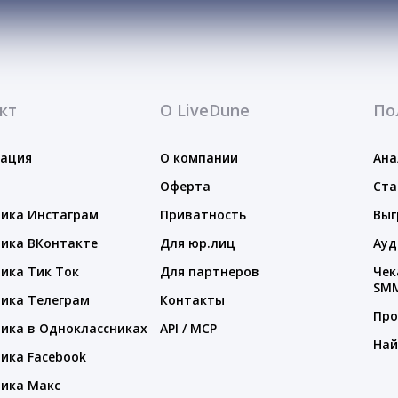
кт
О LiveDune
По
тация
О компании
Ана
Оферта
Ста
ика Инстаграм
Приватность
Выг
ика ВКонтакте
Для юр.лиц
Ауд
ика Тик Ток
Для партнеров
Чек
SM
ика Телеграм
Контакты
Про
ика в Одноклассниках
API / MCP
Най
ика Facebook
ика Макс