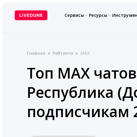
Перейти
к
Сервисы
Ресурсы
Инструме
содержимому
Главная
●
Рейтинги
●
MAX
Топ MAX чатов
Республика (До
подписчикам 