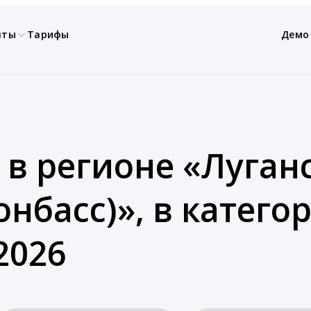
нты
Тарифы
Демо
 в регионе «Луган
нбасс)», в катего
2026