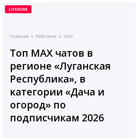
Перейти
к
содержимому
Главная
●
Рейтинги
●
MAX
Топ MAX чатов в
регионе «Луганская
Республика», в
категории «Дача и
огород» по
подписчикам 2026