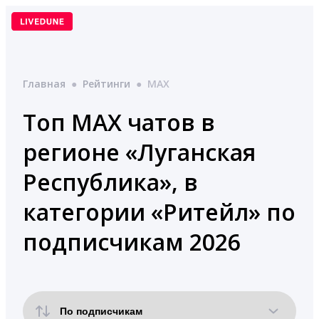
Перейти
к
содержимому
Главная
●
Рейтинги
●
MAX
Топ MAX чатов в
регионе «Луганская
Республика», в
категории «Ритейл» по
подписчикам 2026