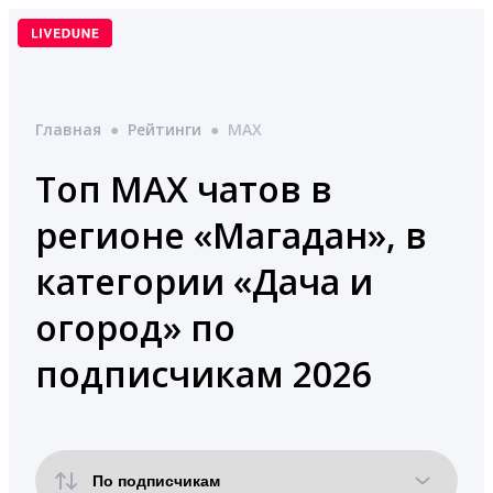
Перейти
к
содержимому
Главная
●
Рейтинги
●
MAX
Топ MAX чатов в
регионе «Магадан», в
категории «Дача и
огород» по
подписчикам 2026