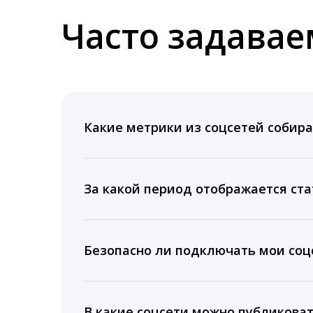
Часто задава
Какие метрики из соцсетей собира
Мы собираем данные по количеству лайк
время для публикации, показываем лучш
За какой период отображается ста
Вы можете изучить статистику по конку
подключении тарифа Блогер. При оплате 
Безопасно ли подключать мои соцс
5 лет.
Да, мы не запрашиваем логины и пароли
информацию третьим лицам.
В какие соцсети можно публикова