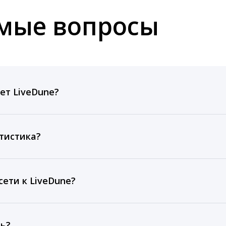
емые вопросы
ет LiveDune?
ов, комментариев, кликов, репостов, охватов и динам
ие посты и присылаем автоматические отчеты с метрик
тистика?
рентным и своим аккаунтам за 1 год при использовании
тарифа Бизнес отображаются сведения за 3 года, а при
ети к LiveDune?
, работаем с соцсетями только через официальный API,
ть?