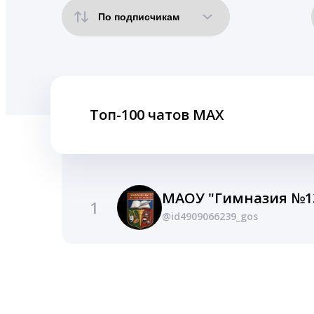
Топ-100 чатов MAX
1
@id4909066239_gos