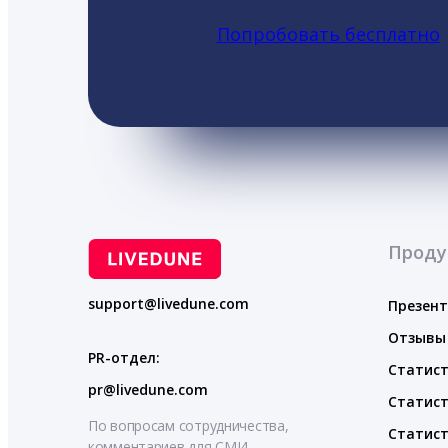
Попробовать бесплатно
Проду
support@livedune.com
Презен
Отзывы
PR-отдел:
Статист
pr@livedune.com
Статист
По вопросам сотрудничества,
Статист
комментариев для СМИ