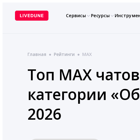
Перейти
к
Сервисы
Ресурсы
Инструме
содержимому
Главная
●
Рейтинги
●
MAX
Топ MAX чатов
категории «О
2026