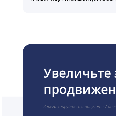
LiveDune публикует посты в Instagram, Fa
Увеличьте
продвижени
Зарегистируйтесь и получите 7 дне