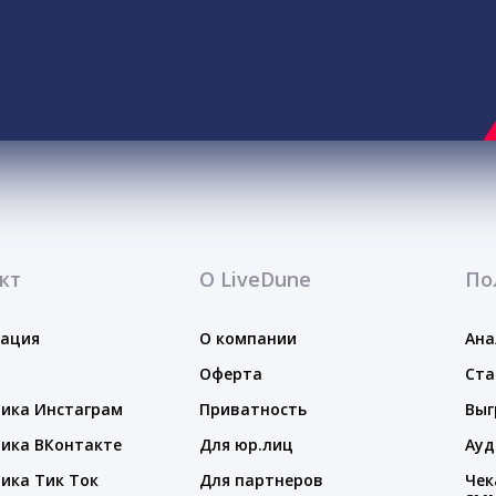
кт
О LiveDune
По
тация
О компании
Ана
Оферта
Ста
ика Инстаграм
Приватность
Выг
ика ВКонтакте
Для юр.лиц
Ауд
ика Тик Ток
Для партнеров
Чек