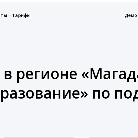
нты
Тарифы
Демо
 в регионе «Магад
бразование» по п