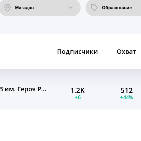
Подписчики
Охват
МАОУ "Гимназия №13 им. Героя РФ И. Кабанова"
1.2K
512
+6
+44%