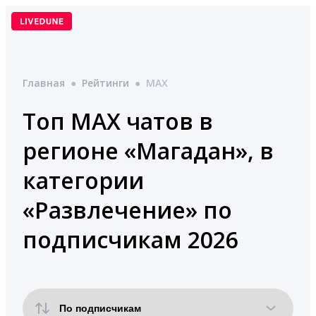
Перейти
к
содержимому
Главная
●
Рейтинги
●
MAX
Топ MAX чатов в
регионе «Магадан», в
категории
«Развлечение» по
подписчикам 2026