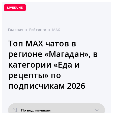
Перейти
к
содержимому
Главная
●
Рейтинги
●
MAX
Топ MAX чатов в
регионе «Магадан», в
категории «Еда и
рецепты» по
подписчикам 2026