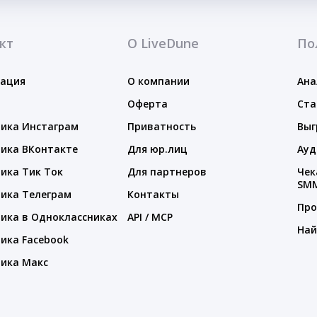
кт
О LiveDune
По
тация
О компании
Ана
Оферта
Ста
ика Инстаграм
Приватность
Выг
ика ВКонтакте
Для юр.лиц
Ауд
ика Тик Ток
Для партнеров
Чек
SM
ика Телеграм
Контакты
Про
ика в Одноклассниках
API / MCP
Най
ика Facebook
ика Макс