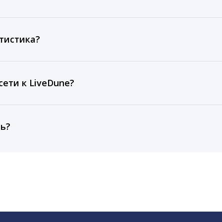
ов, комментариев, кликов, репостов, охватов и динам
ие посты и присылаем автоматические отчеты с метрик
тистика?
рентным и своим аккаунтам за 1 год при использовании
тарифа Бизнес отображаются сведения за 3 года, а при
ети к LiveDune?
, работаем с соцсетями только через официальный API,
ть?
cebook, ВКонтакте, Telegram, Одноклассники, X, LinkedIn