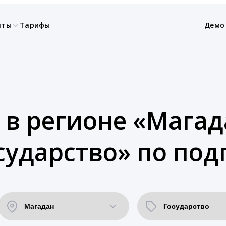
нты
Тарифы
Демо
 в регионе «Магад
сударство» по под