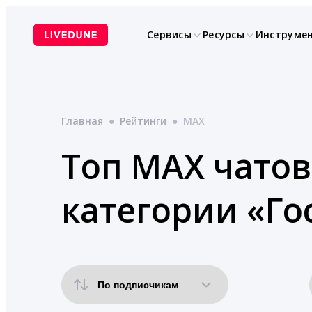
Перейти
к
Сервисы
Ресурсы
Инструме
содержимому
Главная
●
Рейтинги
●
MAX
Топ MAX чатов
категории «Го