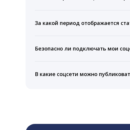
Мы собираем данные по количеству лайк
время для публикации, показываем лучш
За какой период отображается ста
Вы можете изучить статистику по конку
подключении тарифа Блогер. При оплате 
Безопасно ли подключать мои соцс
5 лет.
Да, мы не запрашиваем логины и пароли
информацию третьим лицам.
В какие соцсети можно публикова
LiveDune публикует посты в Instagram, Fa