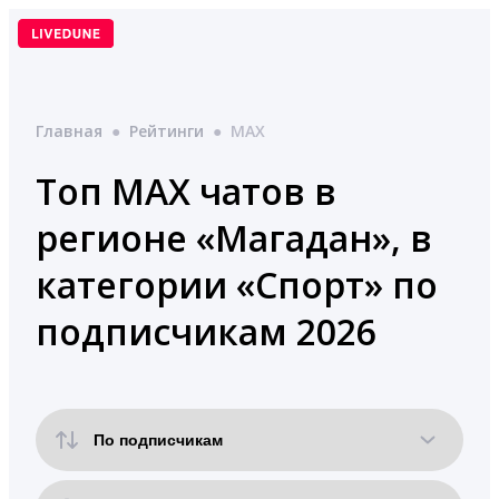
Перейти
к
содержимому
Главная
●
Рейтинги
●
MAX
Топ MAX чатов в
регионе «Магадан», в
категории «Спорт» по
подписчикам 2026