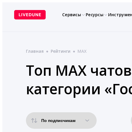
Перейти
к
Сервисы
Ресурсы
Инструме
содержимому
Главная
●
Рейтинги
●
MAX
Топ MAX чатов
категории «Го