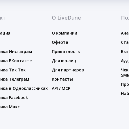
кт
О LiveDune
По
тация
О компании
Ана
Оферта
Ста
ика Инстаграм
Приватность
Выг
ика ВКонтакте
Для юр.лиц
Ауд
ика Тик Ток
Для партнеров
Чек
SM
ика Телеграм
Контакты
Про
ика в Одноклассниках
API / MCP
Най
ика Facebook
ика Макс