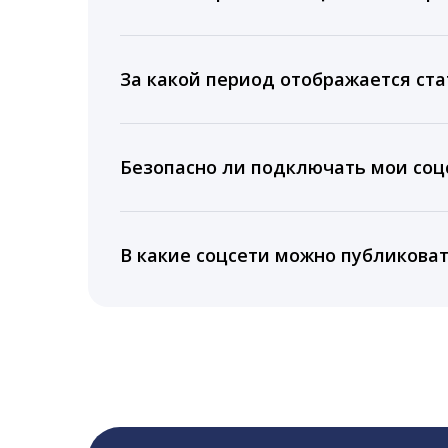
Мы собираем данные по количеству лайк
время для публикации, показываем лучш
За какой период отображается ста
Вы можете изучить статистику по конку
подключении тарифа Блогер. При оплате 
Безопасно ли подключать мои соцс
5 лет.
Да, мы не запрашиваем логины и пароли
информацию третьим лицам.
В какие соцсети можно публикова
LiveDune публикует посты в Instagram, Fa