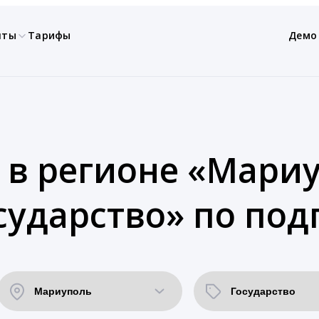
нты
Тарифы
Демо
 в регионе «Мариу
сударство» по под