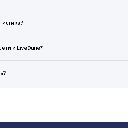
ов, комментариев, кликов, репостов, охватов и динам
ие посты и присылаем автоматические отчеты с метрик
тистика?
рентным и своим аккаунтам за 1 год при использовании
тарифа Бизнес отображаются сведения за 3 года, а при
ети к LiveDune?
, работаем с соцсетями только через официальный API,
ть?
cebook, ВКонтакте, Telegram, Одноклассники, X, LinkedIn