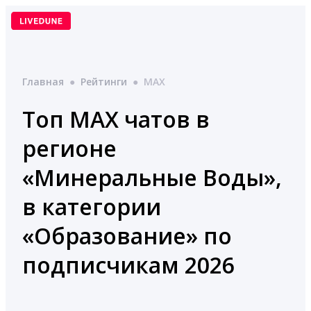
Перейти
к
содержимому
Главная
●
Рейтинги
●
MAX
Топ MAX чатов в
регионе
«Минеральные Воды»,
в категории
«Образование» по
подписчикам 2026