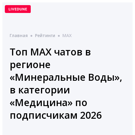
Перейти
к
содержимому
Главная
●
Рейтинги
●
MAX
Топ MAX чатов в
регионе
«Минеральные Воды»,
в категории
«Медицина» по
подписчикам 2026