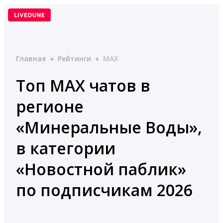
Перейти
к
содержимому
Главная
●
Рейтинги
●
MAX
Топ MAX чатов в
регионе
«Минеральные Воды»,
в категории
«Новостной паблик»
по подписчикам 2026