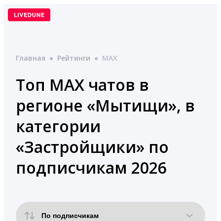
Перейти
к
содержимому
Главная
●
Рейтинги
●
MAX
Топ MAX чатов в
регионе «Мытищи», в
категории
«Застройщики» по
подписчикам 2026