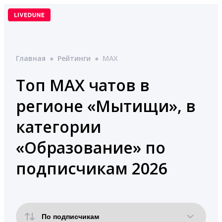
Перейти
к
содержимому
Главная
●
Рейтинги
●
MAX
Топ MAX чатов в
регионе «Мытищи», в
категории
«Образование» по
подписчикам 2026