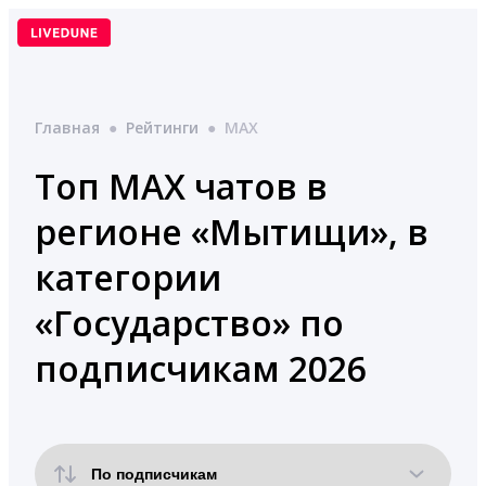
Перейти
к
содержимому
Главная
●
Рейтинги
●
MAX
Топ MAX чатов в
регионе «Мытищи», в
категории
«Государство» по
подписчикам 2026