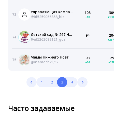
Управляющая компания ООО "Партнер-НН"
103
30
73
@id5259066858_biz
+10
+30
Детский сад № 267 Нижний Новгород
94
20
74
@id5262093121_gos
-1
+21
Мамы Нижнего Новгорода, Детские пособия
93
25
75
@mamochki_52
+36
+27
1
2
3
4
Часто задаваемые