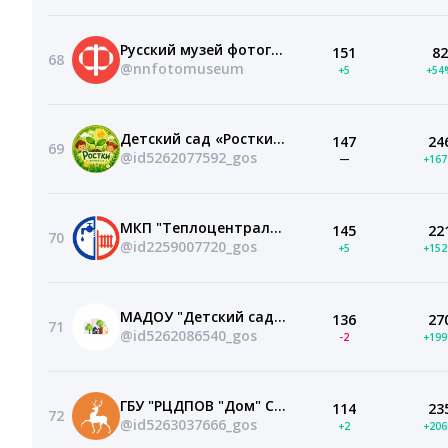
Русский музей фотографии
151
82
68
@nnfotomuseum
+5
+54
Детский сад «Ростки» | Нижний Новгород
147
24
69
@id5262077592_gos
—
+16
МКП "Теплоцентраль" ННР
145
22
70
@id2259007720_gos
+5
+15
МАДОУ "Детский сад №466" Нижний Новгород
136
27
71
@id5262086540_gos
-2
+19
ГБУ "РЦДПОВ "Дом" Сормовского района г.Н.Новгорода"
114
23
72
@id5263037666_gos
+2
+20