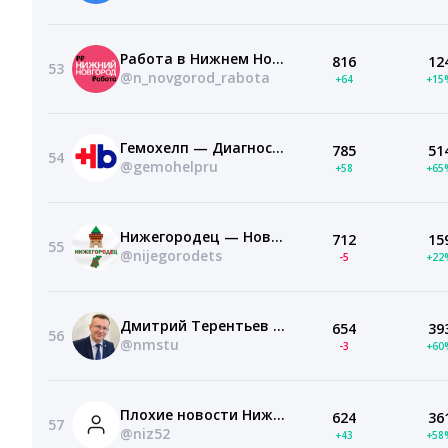
Работа в Нижнем Новгороде | Вакансии
816
12
53
@n_novgorod_rabota
+64
+15
Гемохелп — Диагностическая лаборатория
785
51
54
@gemohelpru
+58
+65
Нижегородец — Новости Нижнего
712
15
55
@nijegorodets
-5
+22
Дмитрий Терентьев | Ректор МГТУ им. Г.И. Носова
654
39
56
@nmstu
-3
+60
Плохие новости Нижний Новгород | Происшествия
624
36
57
@niz52
+43
+58