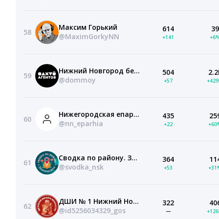
Максим Горький
614
39
58
@MaximGorkyNN
+141
+6
Нижний Новгород без посредников
504
2.2
59
@dommoy
+57
+42
Нижегородская епархия
435
25
60
@nn_eparhia
+22
+60
Сводка по району. Заельцовка
364
11
61
@svodka_nsk
+53
+31
ДШИ № 1 Нижний Новгород
322
40
62
@id5256034329_gos
—
+12