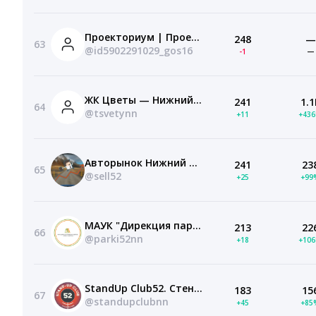
Проекториум | Проектное направление ПНИПУ
248
—
63
@id5902291029_gos16
-1
—
ЖК Цветы — Нижний Новгород
241
1.1
64
@tsvetynn
+11
+43
Авторынок Нижний Новгород и область!
241
23
65
@sell52
+25
+99
МАУК "Дирекция парков и скверов г.Н.Новгорода"
213
22
66
@parki52nn
+18
+10
StandUp Club52. Стендап Нижний Новгород
183
15
67
@standupclubnn
+45
+85