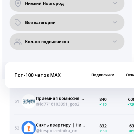
Топ-100 чатов MAX
Подписчики
Охв
Приемная комиссия НИУ МГСУ
840
60
51
@id7716103391_gos2
+180
+72
Снять квартиру | Нижний Новгород | БЕЗ ПОСРЕДНИКОВ.РУ
832
63
52
@besposrednika_nn
+150
+8