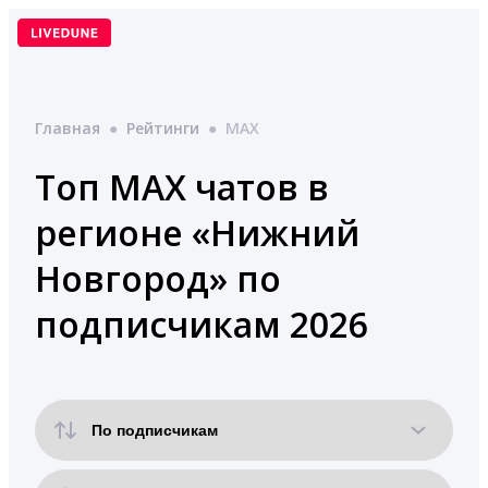
Перейти
к
содержимому
Главная
●
Рейтинги
●
MAX
Топ MAX чатов в
регионе «Нижний
Новгород» по
подписчикам 2026