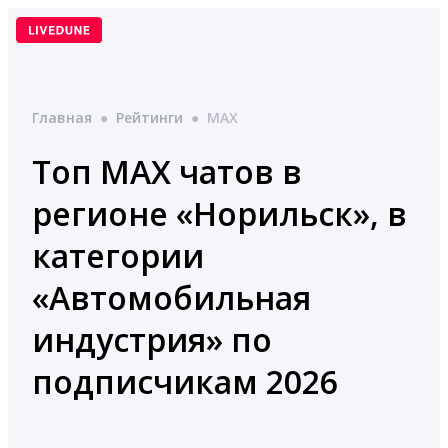
Перейти
к
содержимому
Главная
●
Рейтинги
●
MAX
Топ MAX чатов в
регионе «Норильск», в
категории
«Автомобильная
индустрия» по
подписчикам 2026