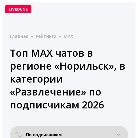
Перейти
к
содержимому
Главная
●
Рейтинги
●
MAX
Топ MAX чатов в
регионе «Норильск», в
категории
«Развлечение» по
подписчикам 2026