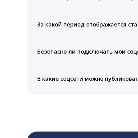
Мы собираем данные по количеству лайк
время для публикации, показываем лучш
За какой период отображается ста
Вы можете изучить статистику по конку
подключении тарифа Блогер. При оплате 
Безопасно ли подключать мои соцс
5 лет.
Да, мы не запрашиваем логины и пароли
информацию третьим лицам.
В какие соцсети можно публикова
LiveDune публикует посты в Instagram, Fa