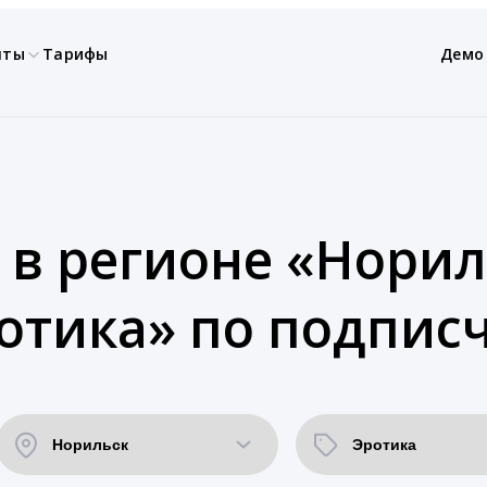
нты
Тарифы
Демо
 в регионе «Норил
отика» по подпис