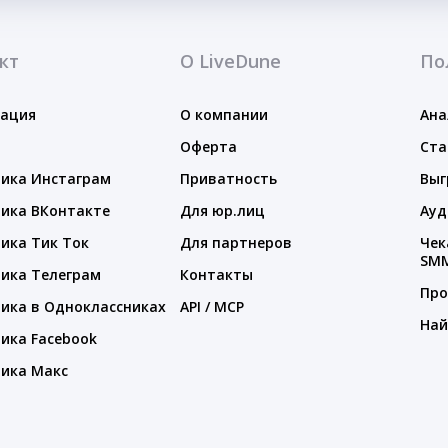
кт
О LiveDune
По
тация
О компании
Ана
Оферта
Ста
ика Инстаграм
Приватность
Выг
ика ВКонтакте
Для юр.лиц
Ауд
ика Тик Ток
Для партнеров
Чек
SM
ика Телеграм
Контакты
Про
ика в Одноклассниках
API / MCP
Най
ика Facebook
ика Макс