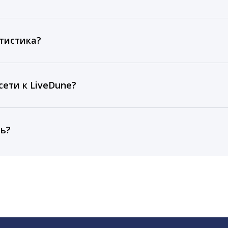
ов, комментариев, кликов, репостов, охватов и динам
ие посты и присылаем автоматические отчеты с метрик
тистика?
рентным и своим аккаунтам за 1 год при использовании
тарифа Бизнес отображаются сведения за 3 года, а при
ети к LiveDune?
, работаем с соцсетями только через официальный API,
ть?
cebook, ВКонтакте, Telegram, Одноклассники, X, LinkedIn