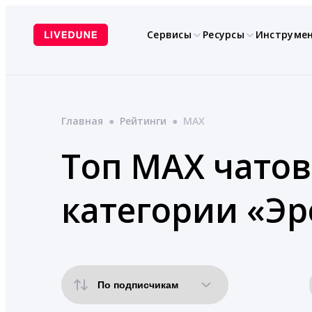
Перейти
к
Сервисы
Ресурсы
Инструме
содержимому
Главная
●
Рейтинги
●
MAX
Топ MAX чатов
категории «Эр