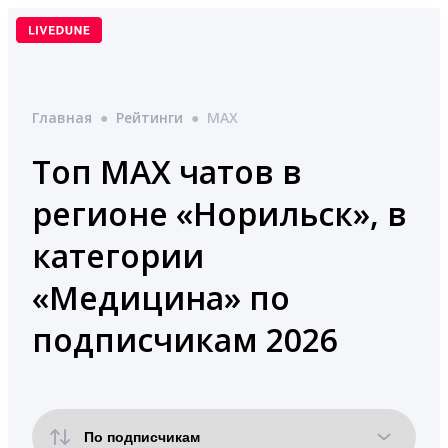
Перейти
к
содержимому
Главная
●
Рейтинги
●
MAX
Топ MAX чатов в
регионе «Норильск», в
категории
«Медицина» по
подписчикам 2026