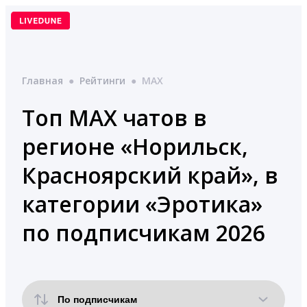
Перейти
к
содержимому
Главная
●
Рейтинги
●
MAX
Топ MAX чатов в
регионе «Норильск,
Красноярский край», в
категории «Эротика»
по подписчикам 2026