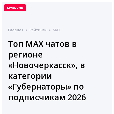
Перейти
к
содержимому
Главная
●
Рейтинги
●
MAX
Топ MAX чатов в
регионе
«Новочеркасск», в
категории
«Губернаторы» по
подписчикам 2026