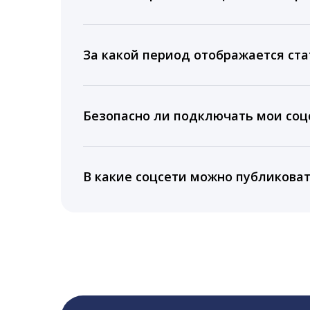
Мы собираем данные по количеству лайк
время для публикации, показываем лучш
За какой период отображается ста
Вы можете изучить статистику по конку
подключении тарифа Блогер. При оплате 
Безопасно ли подключать мои соцс
5 лет.
Да, мы не запрашиваем логины и пароли
информацию третьим лицам.
В какие соцсети можно публикова
LiveDune публикует посты в Instagram, Fa