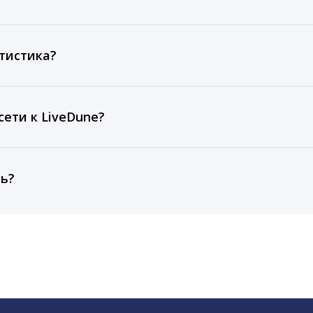
ов, комментариев, кликов, репостов, охватов и динам
ие посты и присылаем автоматические отчеты с метрик
тистика?
рентным и своим аккаунтам за 1 год при использовании
тарифа Бизнес отображаются сведения за 3 года, а при
ети к LiveDune?
, работаем с соцсетями только через официальный API,
ть?
cebook, ВКонтакте, Telegram, Одноклассники, X, LinkedIn