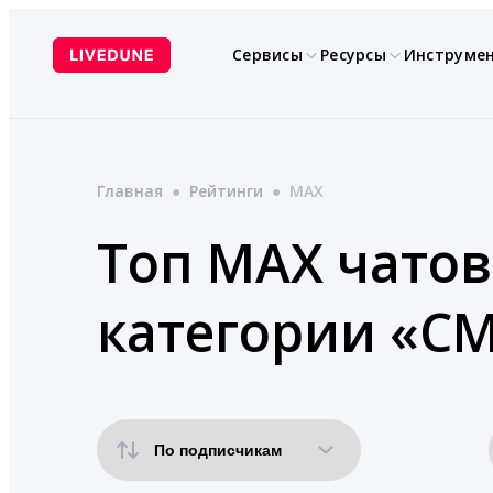
Перейти
к
Сервисы
Ресурсы
Инструме
содержимому
Главная
●
Рейтинги
●
MAX
Топ MAX чатов
категории «С