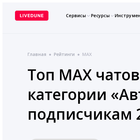
Перейти
к
Сервисы
Ресурсы
Инструме
содержимому
Главная
●
Рейтинги
●
MAX
Топ MAX чатов
категории «А
подписчикам 