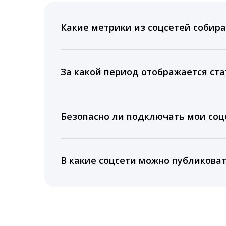
Какие метрики из соцсетей собира
Мы собираем данные по количеству лайк
время для публикации, показываем лучш
За какой период отображается ста
Вы можете изучить статистику по конку
подключении тарифа Блогер. При оплате 
Безопасно ли подключать мои соцс
5 лет.
Да, мы не запрашиваем логины и пароли
информацию третьим лицам.
В какие соцсети можно публикова
LiveDune публикует посты в Instagram, Fa