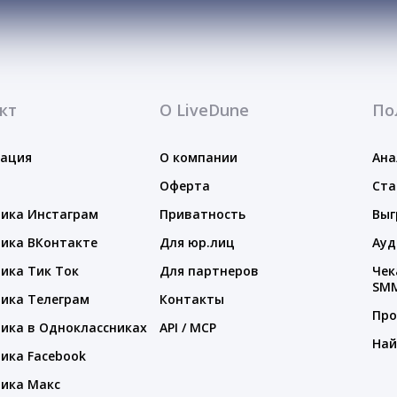
кт
О LiveDune
По
тация
О компании
Ана
Оферта
Ста
ика Инстаграм
Приватность
Выг
ика ВКонтакте
Для юр.лиц
Ауд
ика Тик Ток
Для партнеров
Чек
SM
ика Телеграм
Контакты
Про
ика в Одноклассниках
API / MCP
Най
ика Facebook
ика Макс