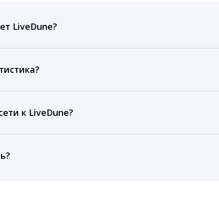
ет LiveDune?
ов, комментариев, кликов, репостов, охватов и динам
ие посты и присылаем автоматические отчеты с метрик
тистика?
рентным и своим аккаунтам за 1 год при использовании
тарифа Бизнес отображаются сведения за 3 года, а при
ети к LiveDune?
, работаем с соцсетями только через официальный API,
ть?
cebook, ВКонтакте, Telegram, Одноклассники, X, LinkedIn