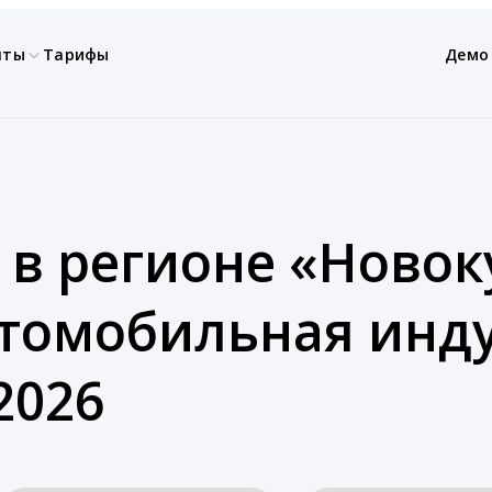
нты
Тарифы
Демо
 в регионе «Новок
втомобильная инду
2026