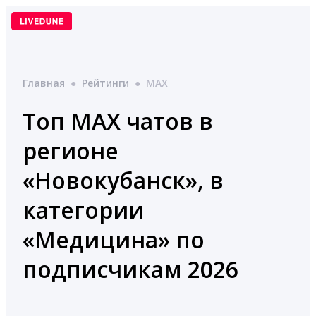
Перейти
к
содержимому
Главная
●
Рейтинги
●
MAX
Топ MAX чатов в
регионе
«Новокубанск», в
категории
«Медицина» по
подписчикам 2026