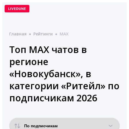
Перейти
к
содержимому
Главная
●
Рейтинги
●
MAX
Топ MAX чатов в
регионе
«Новокубанск», в
категории «Ритейл» по
подписчикам 2026