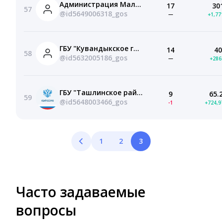
Администрация Малоремизенского сельсовета
17
30
57
@id5649006318_gos
—
+1,7
ГБУ "Кувандыкское городское управление ветеринарии"
14
40
58
@id5632005186_gos
—
+28
ГБУ "Ташлинское районное управление ветеринарии"
9
65.
59
@id5648003466_gos
-1
+724,
1
2
3
Часто задаваемые
вопросы