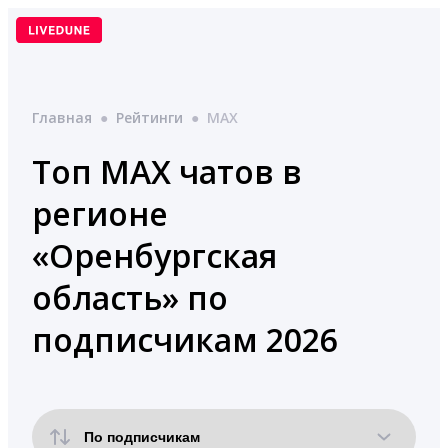
Перейти
к
содержимому
Главная
●
Рейтинги
●
MAX
Топ MAX чатов в
регионе
«Оренбургская
область» по
подписчикам 2026