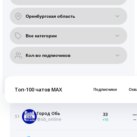
Топ-100 чатов MAX
Подписчики
Охв
Город Обь
33
—
51
@ob_online
+10
—