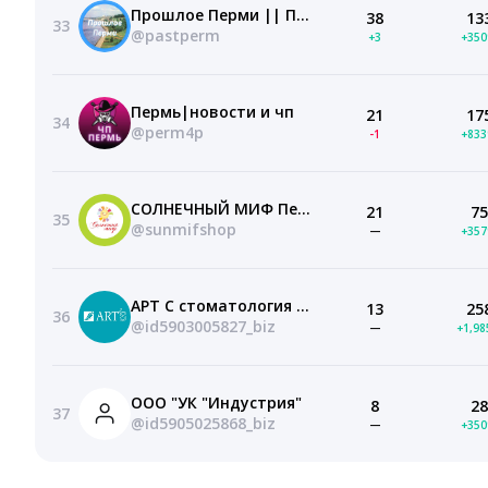
Прошлое Перми || Пермь и Пермский край
38
13
33
@pastperm
+3
+35
Пермь|новости и чп
21
17
34
@perm4p
-1
+83
СОЛНЕЧНЫЙ МИФ Пермь|Детская одежда
21
75
35
@sunmifshop
—
+35
АРТ С стоматология Пермь
13
25
36
@id5903005827_biz
—
+1,9
ООО "УК "Индустрия"
8
28
37
@id5905025868_biz
—
+35