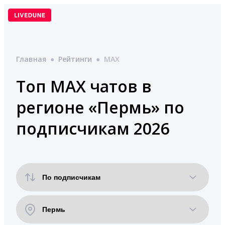
Перейти
к
содержимому
Главная
●
Рейтинги
●
MAX
Топ MAX чатов в
регионе «Пермь» по
подписчикам 2026