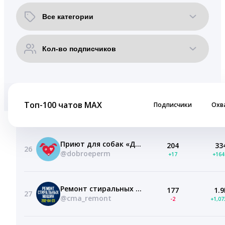
Топ-100 чатов MAX
Подписчики
Охв
Приют для собак «Доброе сердце», Пермь
204
33
26
@dobroeperm
+17
+16
Ремонт стиральных машин в Перми
177
1.9
27
@cma_remont
-2
+1,0