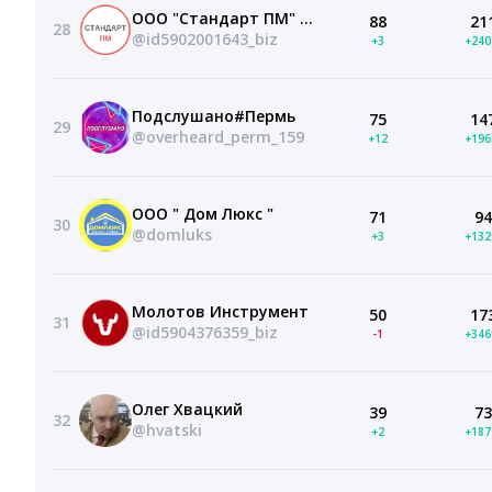
ООО "Стандарт ПМ" | г. Пермь
88
21
28
@id5902001643_biz
+3
+24
Подслушано#Пермь
75
14
29
@overheard_perm_159
+12
+19
ООО " Дом Люкс "
71
94
30
@domluks
+3
+13
Молотов Инструмент
50
17
31
@id5904376359_biz
-1
+34
Олег Хвацкий
39
73
32
@hvatski
+2
+18