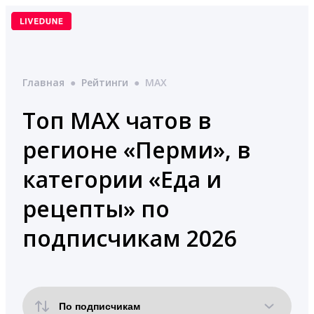
Перейти
к
содержимому
Главная
●
Рейтинги
●
MAX
Топ MAX чатов в
регионе «Перми», в
категории «Еда и
рецепты» по
подписчикам 2026