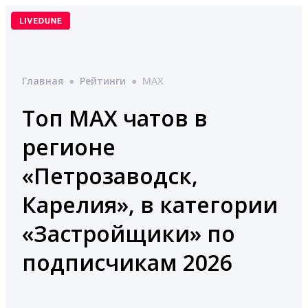
Перейти
к
содержимому
Главная
●
Рейтинги
●
MAX
Топ MAX чатов в
регионе
«Петрозаводск,
Карелия», в категории
«Застройщики» по
подписчикам 2026