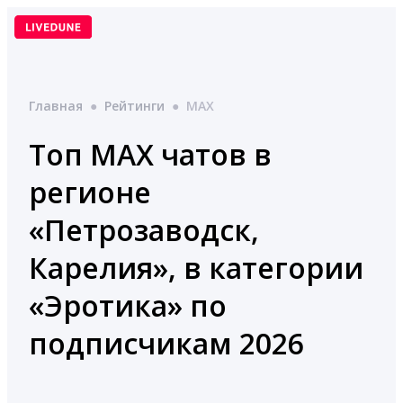
Перейти
к
содержимому
Главная
●
Рейтинги
●
MAX
Топ MAX чатов в
регионе
«Петрозаводск,
Карелия», в категории
«Эротика» по
подписчикам 2026