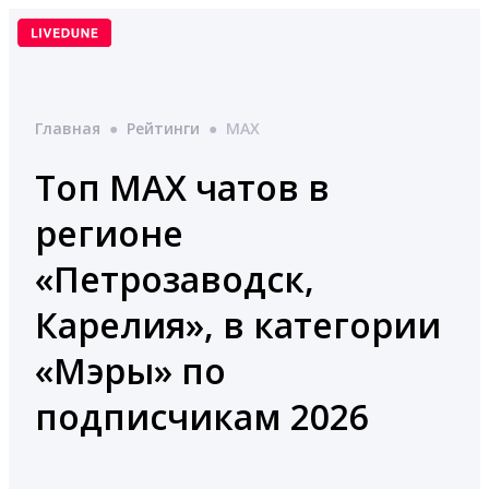
Перейти
к
содержимому
Главная
●
Рейтинги
●
MAX
Топ MAX чатов в
регионе
«Петрозаводск,
Карелия», в категории
«Мэры» по
подписчикам 2026