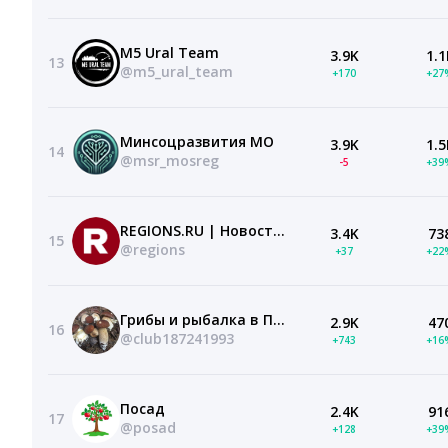
M5 Ural Team
3.9K
1.1
13
@m5_ural_team
+170
+27
Минсоцразвития МО
3.9K
1.5
14
@msr_mosreg
-5
+39
REGIONS.RU | Новости Подмосковья
3.4K
73
15
@regions
+37
+22
Грибы и рыбалка в Подмосковье
2.9K
47
16
@club187241993
+743
+16
Посад
2.4K
91
17
@posad
+128
+39