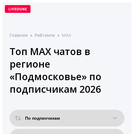
Перейти
к
содержимому
Главная
●
Рейтинги
●
MAX
Топ MAX чатов в
регионе
«Подмосковье» по
подписчикам 2026