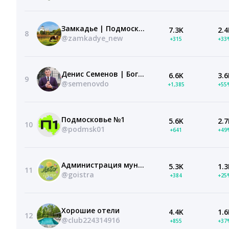
Замкадье | Подмосковье | Мытищи
7.3K
2.4
8
@zamkadye_new
+315
+33
Денис Семенов | Богородский г.о.
6.6K
3.6
9
@semenovdo
+1,385
+55
Подмосковье №1
5.6K
2.7
10
@podmsk01
+641
+49
Администрация муниципального округа Истра
5.3K
1.3
11
@goistra
+384
+25
Хорошие отели
4.4K
1.6
12
@club224314916
+855
+37