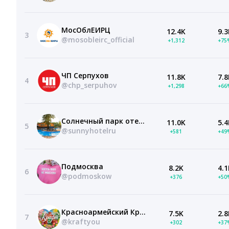
МосОблЕИРЦ
12.4K
9.3
3
@mosobleirc_official
+1,312
+75
ЧП Серпухов
11.8K
7.8
4
@chp_serpuhov
+1,298
+66
Солнечный парк отель | Hotel Group
11.0K
5.4
5
@sunnyhotelru
+581
+49
Подмосква
8.2K
4.1
6
@podmoskow
+376
+50
Красноармейский Крафт
7.5K
2.8
7
@kraftyou
+302
+37