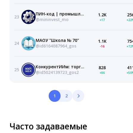
ПИН-код | промышленность, инвестиции, наука
1.2K
25
23
@mininvest_mo
+17
+22
МАОУ "Школа № 70"
1.1K
75
24
@id6164087964_gos
-16
+72
КонкурентИИм: торги и закупки Подмосковья
828
41
25
@id5024139723_gos2
+86
+50
1
2
Часто задаваемые