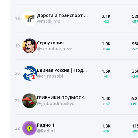
Дороги и транспорт МО
2.1K
52
18
@mtdi_mo
+82
+25
Серпухович
1.9K
98
19
@serpuhov_news
+144
+52
Единая Россия | Подмосковье
1.5K
35
20
@er_mosobl
+8
+24
ГРИБНИКИ ПОДМОСКОВЬЯ
1.4K
6.8
21
@gribpodmoskvoi
+137
+49
Радио 1
1.3K
11
22
@Radio1
+10
+9