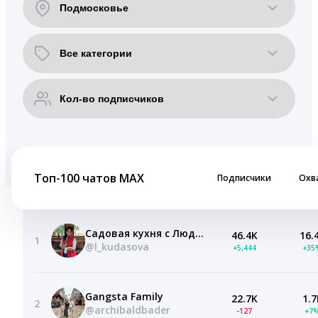
Топ-100 чатов MAX
Подписчики
Охв
Садовая кухня с Людмилой Кудасовой
46.4K
16.
1
@l_kudasova
+5,444
+35
Gangsta Family
22.7K
1.7
2
@archibaldbader
-127
+7