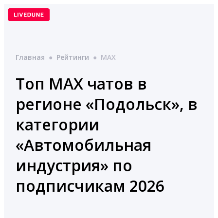
Перейти
к
содержимому
Главная
●
Рейтинги
●
MAX
Топ MAX чатов в
регионе «Подольск», в
категории
«Автомобильная
индустрия» по
подписчикам 2026