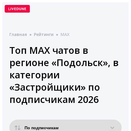
Перейти
к
содержимому
Главная
●
Рейтинги
●
MAX
Топ MAX чатов в
регионе «Подольск», в
категории
«Застройщики» по
подписчикам 2026