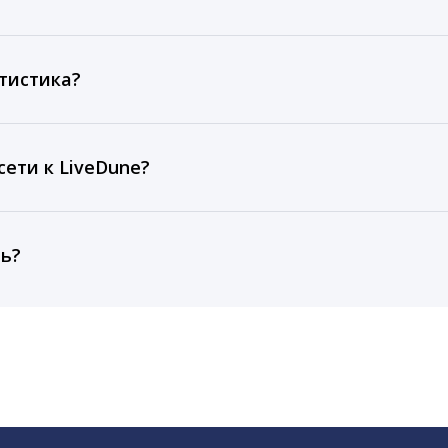
ов, комментариев, кликов, репостов, охватов и динам
ие посты и присылаем автоматические отчеты с метрик
тистика?
рентным и своим аккаунтам за 1 год при использовании
тарифа Бизнес отображаются сведения за 3 года, а при
ети к LiveDune?
, работаем с соцсетями только через официальный API,
ть?
cebook, ВКонтакте, Telegram, Одноклассники, X, LinkedIn