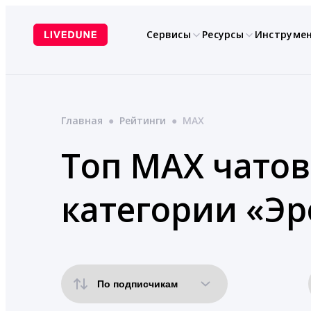
Перейти
к
Сервисы
Ресурсы
Инструме
содержимому
Главная
●
Рейтинги
●
MAX
Топ MAX чатов
категории «Эр