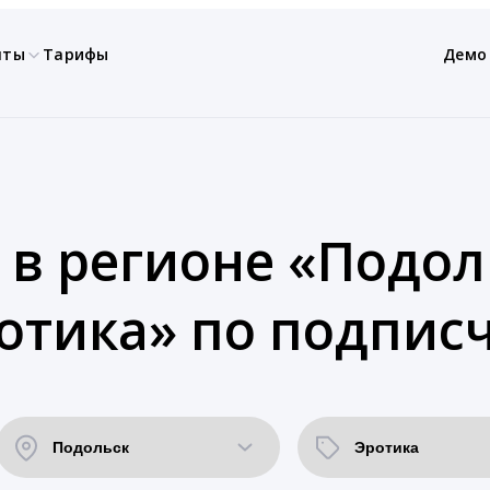
нты
Тарифы
Демо
 в регионе «Подоль
отика» по подпис