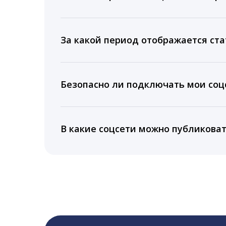
Мы собираем данные по количеству лайк
время для публикации, показываем лучш
За какой период отображается ста
Вы можете изучить статистику по конку
подключении тарифа Блогер. При оплате 
Безопасно ли подключать мои соцс
5 лет.
Да, мы не запрашиваем логины и пароли
информацию третьим лицам.
В какие соцсети можно публикова
LiveDune публикует посты в Instagram, Fa