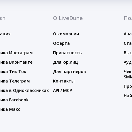
кт
О LiveDune
По
тация
О компании
Ана
Оферта
Ста
ика Инстаграм
Приватность
Выг
ика ВКонтакте
Для юр.лиц
Ауд
ика Тик Ток
Для партнеров
Чек
SM
ика Телеграм
Контакты
Про
ика в Одноклассниках
API / MCP
Най
ика Facebook
ика Макс