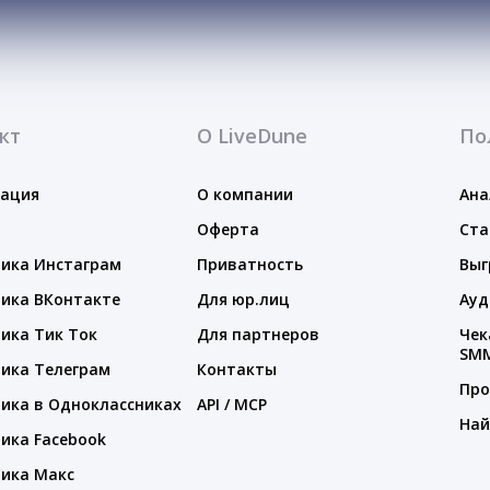
кт
О LiveDune
По
тация
О компании
Ана
Оферта
Ста
ика Инстаграм
Приватность
Выг
ика ВКонтакте
Для юр.лиц
Ауд
ика Тик Ток
Для партнеров
Чек
SM
ика Телеграм
Контакты
Про
ика в Одноклассниках
API / MCP
Най
ика Facebook
ика Макс