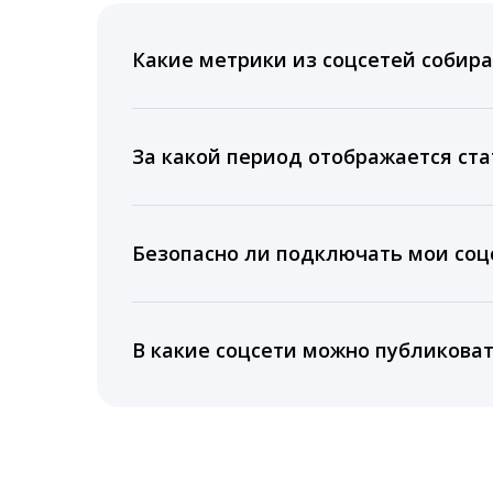
Какие метрики из соцсетей собира
Мы собираем данные по количеству лайк
время для публикации, показываем лучш
За какой период отображается ста
Вы можете изучить статистику по конку
подключении тарифа Блогер. При оплате 
Безопасно ли подключать мои соцс
5 лет.
Да, мы не запрашиваем логины и пароли
информацию третьим лицам.
В какие соцсети можно публикова
LiveDune публикует посты в Instagram, Fa