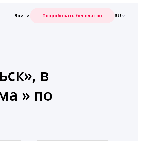
Войти
Попробовать бесплатно
RU
ск», в
ма » по