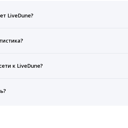
ет LiveDune?
ов, комментариев, кликов, репостов, охватов и динам
ие посты и присылаем автоматические отчеты с метрик
тистика?
рентным и своим аккаунтам за 1 год при использовании
тарифа Бизнес отображаются сведения за 3 года, а при
ети к LiveDune?
, работаем с соцсетями только через официальный API,
ть?
cebook, ВКонтакте, Telegram, Одноклассники, X, LinkedIn