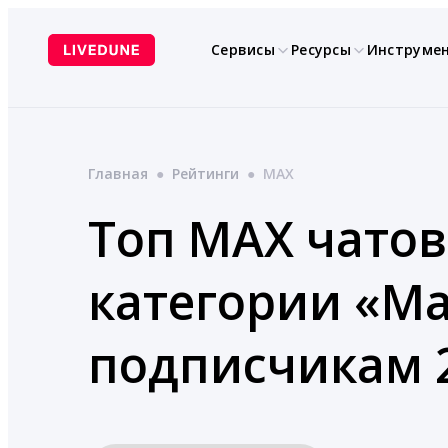
Перейти
к
Сервисы
Ресурсы
Инструме
содержимому
Главная
●
Рейтинги
●
MAX
Топ MAX чатов
категории «Ма
подписчикам 