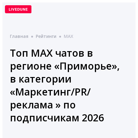
Перейти
к
содержимому
Главная
●
Рейтинги
●
MAX
Топ MAX чатов в
регионе «Приморье»,
в категории
«Маркетинг/PR/
реклама » по
подписчикам 2026