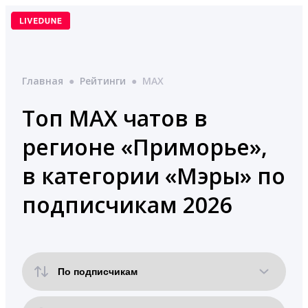
Перейти
к
содержимому
Главная
●
Рейтинги
●
MAX
Топ MAX чатов в
регионе «Приморье»,
в категории «Мэры» по
подписчикам 2026