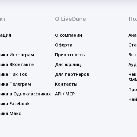
кт
О LiveDune
По
тация
О компании
Ана
Оферта
Ста
ика Инстаграм
Приватность
Выг
ика ВКонтакте
Для юр.лиц
Ауд
ика Тик Ток
Для партнеров
Чек
SM
ика Телеграм
Контакты
Про
ика в Одноклассниках
API / MCP
Най
ика Facebook
ика Макс