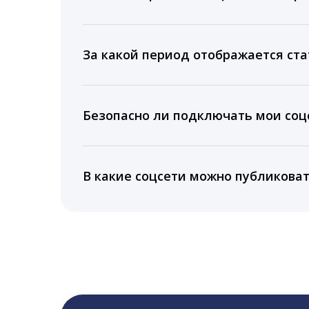
Мы собираем данные по количеству лайк
время для публикации, показываем лучш
За какой период отображается ста
Вы можете изучить статистику по конку
подключении тарифа Блогер. При оплате 
Безопасно ли подключать мои соцс
5 лет.
Да, мы не запрашиваем логины и пароли
информацию третьим лицам.
В какие соцсети можно публикова
LiveDune публикует посты в Instagram, Fa