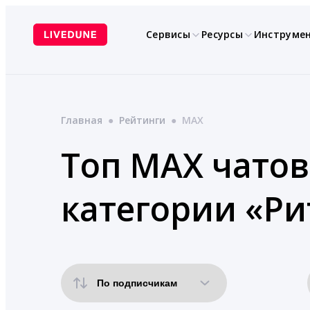
Перейти
к
Сервисы
Ресурсы
Инструме
содержимому
Главная
●
Рейтинги
●
MAX
Топ MAX чатов
категории «Ри