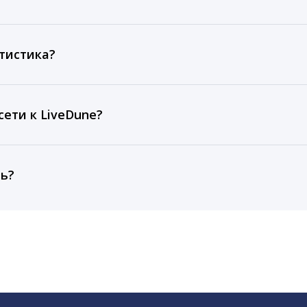
ов, комментариев, кликов, репостов, охватов и динам
ие посты и присылаем автоматические отчеты с метрик
тистика?
рентным и своим аккаунтам за 1 год при использовании
тарифа Бизнес отображаются сведения за 3 года, а при
ети к LiveDune?
, работаем с соцсетями только через официальный API,
ть?
cebook, ВКонтакте, Telegram, Одноклассники, X, LinkedIn