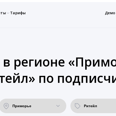
нты
Тарифы
Демо
 в регионе «Примо
тейл» по подписч